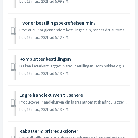
Lör, 13 mar., 2021 vid 5:09 E.M.
Hvor er bestillingsbekreftelsen min?
Etter at du har gjennomført bestillingen din, sendes det automatisk ut en bestillingsbekreftelse til den e-postadressen du har oppgitt i bestillingen din. ...
Lör, 13 mar., 2021 vid 5:12 E.M.
Kompletter bestillingen
Du kan i etterkant legge til varer i bestillingen, som pakkes og leveres sammen med din nåværende bestilling, og du trenger altså ikke å betale ekstra frakt...
Lör, 13 mar., 2021 vid 5:13 E.M.
Lagre handlekurven til senere
Produktene i handlekurven din lagres automatisk når du legger dem i kassen og fyller ut opplysningene dine. Hvis du vil legge produkter i handlekurven for ...
Lör, 13 mar., 2021 vid 5:13 E.M.
Rabatter & prisreduksjoner