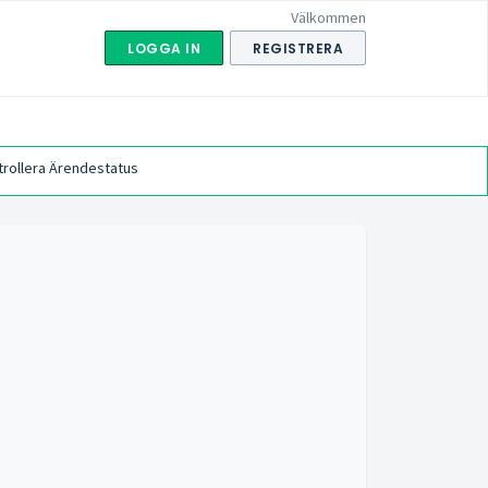
Välkommen
LOGGA IN
REGISTRERA
trollera Ärendestatus